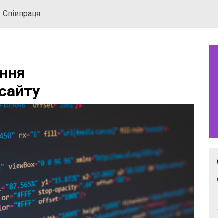
Співпраця
ння
 сайту