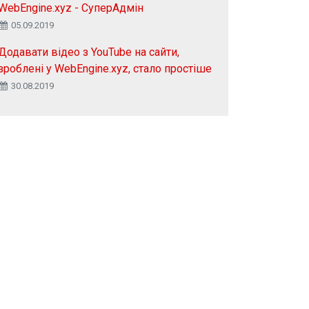
WebEngine.xyz - СуперАдмін
05.09.2019
Додавати відео з YouTube на сайти,
зроблені у WebEngine.xyz, стало простіше
30.08.2019